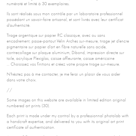
numéroté et limité à 30 exemplaires.
Ils sont réalisés sous mon contrôle par un laboratoire professionnel
possédant un savoir-faire artisanal, et sont livrés avec leur certificat
d'authenticité.
Tirage argentique sur papier RC classique, avec ou sans
encadrement, passe-partout Vélin Arches sur-mesure, tirage jet d'encre
pigmentaire sur papier d'art en fibre naturelle sans acide,
contrecollage sur plaque aluminium, Dibond, impression directe sur
toile, acrylique Plexiglas, caisse affleurante, caisse américaine
... Choisissez vos finitions et créez votre propre tirage sur-mesure.
N'hésitez pas à me contacter, je me ferai un plaisir de vous aider
dans votre choix.
//
Some images on this website are available in limited edition original
numbered art prints (30).
Each print is made under my control by a professionnal photolab with
a handcraft expertise, and delivered to you with its original art print
certificate of authentication.