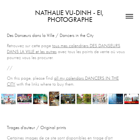
NATHALIE VU-DINH - EI, 
PHOTOGRAPHE
Des Danseurs dans la Ville / Dancers in the City
Retrouvez sur cette page
tous mes calendriers DES DANSEURS
DANS LA VILLE et les autres
avec tous les points de vente où vous
pourrez vous les procurer.
//
On this page, please find
all my calendars DANCERS IN THE
CITY
with the links where to buy them.
Tirages d'auteur / Original prints
Certaines images de ce site sont disponibles en tirage d'art