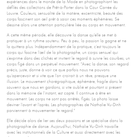
expériences dans le monde de la Mode en photographiant les
défilés des collections de Prêt-à-Porter dans la Cour Carrée du
Louvre. Couleurs, sensualité de la matière, excentricité, beauté des
corps fascinent son œil prêt à saisir ces moments éphémères. Se
dessine alors une attention particulière liée au corps en mouvement.
A cette même période, elle découvre la danse qu'elle se met à
pratiquer à un rythme soutenu. Peu à peu, la passion la gagne et ne
la quittera plus. Indépendamment de la pratique, c’est toujours le
corps qui fascine l’œil de la photographe, un corps sensuel qui
s’exprime dans des clichés et invitent le regard à suivre les courbes, un
corps figé dans un perpétuel mouvement. "Avec la danse, son regard
précis, juste, donne à voir ce que parfois nous ne pouvons
qu’apercevoir et si vite que l’on croirait à un rêve, presque une
illusion. Le mouvement chorégraphique, éphémère, fragile dans le
souvenir que nous en gardons, si vite oublié et pourtant si présent
dans la mémoire de l’instant, est capté. Il continue à être en
mouvement. Les corps ne sont pas arrêtés, figés. La photo laisse
deviner l’avant et l’après. Les photographies de Nathalie Vu-Dinh
parviennent à mouvementer le regard."
Elle décide alors de lier ses deux passions et se spécialise dans la
photographie de danse. Aujorud’hui, Nathalie Vu-Dinh travaille
avec les institutionnels de la Culture et aussi directement avec les