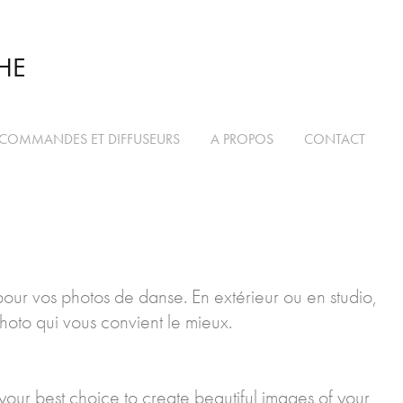
HE
COMMANDES ET DIFFUSEURS
A PROPOS
CONTACT
pour vos photos de danse. En extérieur ou en studio,
photo qui vous convient le mieux.
your best choice to create beautiful images of your