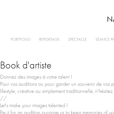
N
PORTFOLIO
REPORTAGE
SPECTACLE
SEANCE P
Book d'artiste
Donnez des images à votre talent !
Pour vos auditions ou pour garder un souvenir de vos pl
lifestyle, créative ou simplement traditionnelle, n'hés
//
Let's make your images talented !
Be it for an audition purpose or to keep memories of yo