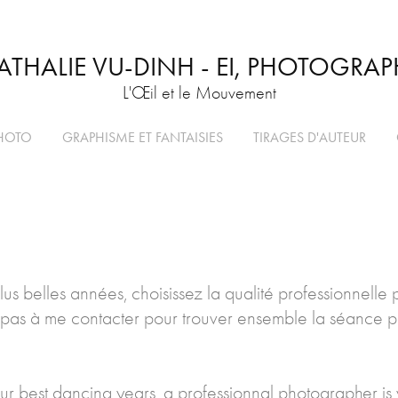
ATHALIE VU-DINH - EI, PHOTOGRAP
L'Œil et le Mouvement
HOTO
GRAPHISME ET FANTAISIES
TIRAGES D'AUTEUR
us belles années, choisissez la qualité professionnelle 
itez pas à me contacter pour trouver ensemble la séance 
ur best dancing years, a professionnal photographer is 